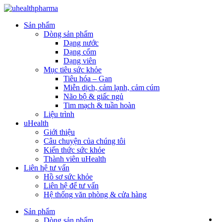
Sản phẩm
Dòng sản phẩm
Dạng nước
Dạng cốm
Dạng viên
Mục tiêu sức khỏe
Tiêu hóa – Gan
Miễn dịch, cảm lạnh, cảm cúm
Não bộ & giấc ngủ
Tim mạch & tuần hoàn
Liệu trình
uHealth
Giới thiệu
Câu chuyện của chúng tôi
Kiến thức sức khỏe
Thành viên uHealth
Liên hệ tư vấn
Hồ sơ sức khỏe
Liên hệ để tư vấn
Hệ thống văn phòng & cửa hàng
Sản phẩm
Dòng sản phẩm