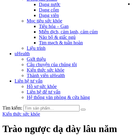
Dạng nước
Dạng cốm
Dạng viên
Mục tiêu sức khỏe
Tiêu hóa – Gan
Miễn dịch, cảm lạnh, cảm cúm
Não bộ & giấc ngủ
Tim mạch & tuần hoàn
Liệu trình
uHealth
Giới thiệu
Câu chuyện của chúng tôi
Kiến thức sức khỏe
Thành viên uHealth
Liên hệ tư vấn
Hồ sơ sức khỏe
Liên hệ để tư vấn
Hệ thống văn phòng & cửa hàng
Tìm kiếm:
Kiến thức sức khỏe
Trào ngược dạ dày lâu năm