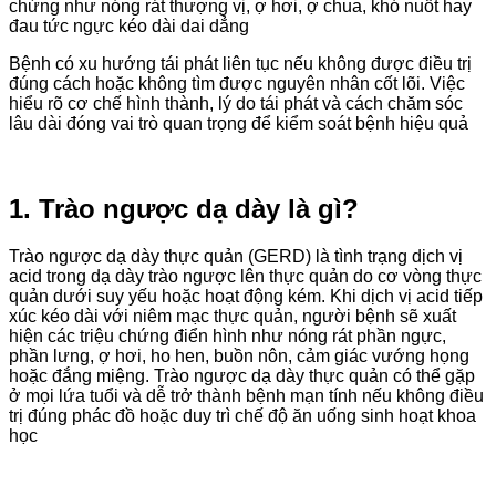
chứng như nóng rát thượng vị, ợ hơi, ợ chua, khó nuốt hay
đau tức ngực kéo dài dai dẳng
Bệnh có xu hướng tái phát liên tục nếu không được điều trị
đúng cách hoặc không tìm được nguyên nhân cốt lõi. Việc
hiểu rõ cơ chế hình thành, lý do tái phát và cách chăm sóc
lâu dài đóng vai trò quan trọng để kiểm soát bệnh hiệu quả
1. Trào ngược dạ dày
là gì?
Trào ngược dạ dày
thực quản (GERD) là tình trạng dịch vị
acid trong dạ dày trào ngược lên thực quản do cơ vòng thực
quản dưới suy yếu hoặc hoạt động kém. Khi dịch vị acid tiếp
xúc kéo dài với niêm mạc thực quản, người bệnh sẽ xuất
hiện các triệu chứng điển hình như nóng rát phần ngực,
phần lưng, ợ hơi, ho hen, buồn nôn, cảm giác vướng họng
hoặc đắng miệng.
Trào ngược dạ dày
thực quản có thể gặp
ở mọi lứa tuổi và dễ trở thành bệnh mạn tính nếu không điều
trị đúng phác đồ hoặc duy trì chế độ ăn uống sinh hoạt khoa
học