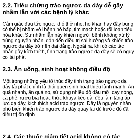
2.2. Triệu chứng
trào ngược dạ dày
dễ gây
nhầm lẫn với các bệnh lý khác
Cảm giác đau tức ngực, khó thở nhẹ, ho khan hay đầy bụng
có thể bị nhầm với bệnh hô hấp, tim mạch hoặc rối loạn tiêu
hóa khác.
Sự nhầm lẫn này khiến người bệnh không xử lý
trúng nguyên nhân, dẫn đến điều trị sai hướng và khiến
trào
ngược dạ dày
trở nên dai dẳng. Ngoài ra, khi có các tác
nhân gây kích thích, tình trạng t
rào ngược dạ dày
sẽ có nguy
cơ tái phát
2.3. Ăn uống, sinh hoạt không điều độ
Một trong những yếu tố thúc đẩy tình trạng
trào ngược dạ
dày
tái phát chính là thói quen sinh hoạt thiếu lành mạnh. Ăn
quá nhanh, ăn quá no, sử dụng nhiều đồ dầu mỡ, cay nóng,
cà phê, rượu bia hoặc thức khuya kéo dài đều làm tăng áp
lực dạ dày, kích thích acid trào ngược. Đây là nguyên nhân
phổ biến khiến
trào ngược dạ dày
quay lại dù trước đó đã
điều trị ổn định
2.4. Các thuốc giảm tiết acid không có tác