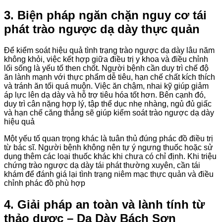
3. Biện pháp ngăn chặn nguy cơ tái
phát
trào ngược dạ dày
thực quản
Để kiểm soát hiệu quả tình trạng
trào ngược dạ dày
lâu năm
không khỏi, việc kết hợp giữa điều trị y khoa và điều chỉnh
lối sống là yếu tố then chốt. Người bệnh cần duy trì chế độ
ăn lành mạnh với thực phẩm dễ tiêu, hạn chế chất kích thích
và tránh ăn tối quá muộn. Việc ăn chậm, nhai kỹ giúp giảm
áp lực lên dạ dày và hỗ trợ tiêu hóa tốt hơn. Bên cạnh đó,
duy trì cân nặng hợp lý, tập thể dục nhẹ nhàng, ngủ đủ giấc
và hạn chế căng thẳng sẽ giúp kiểm soát
trào ngược dạ dày
hiệu quả
Một yếu tố quan trọng khác là tuân thủ đúng phác đồ điều trị
từ bác sĩ. Người bệnh không nên tự ý ngưng thuốc hoặc sử
dụng thêm các loại thuốc khác khi chưa có chỉ định. Khi triệu
chứng
trào ngược dạ dày
tái phát thường xuyên, cần tái
khám để đánh giá lại tình trạng niêm mạc thực quản và điều
chỉnh phác đồ phù hợp
4. Giải pháp an toàn và lành tính từ
thảo dược – Dạ Dày Bách Sơn