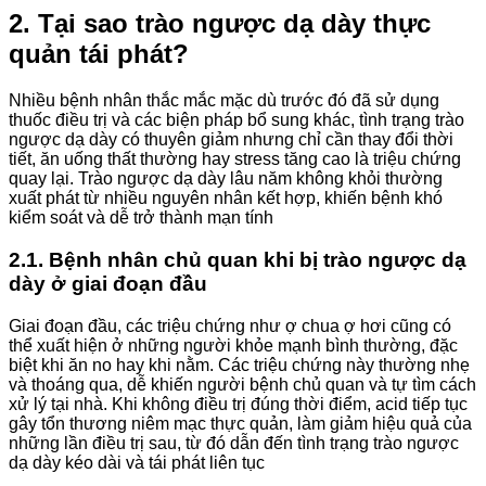
2. Tại sao
trào ngược dạ dày
thực
quản tái phát?
Nhiều bệnh nhân thắc mắc mặc dù trước đó đã sử dụng
thuốc điều trị và các biện pháp bổ sung khác, tình trạng
trào
ngược dạ dày
có thuyên giảm nhưng chỉ cần thay đổi thời
tiết, ăn uống thất thường hay stress tăng cao là triệu chứng
quay lại.
Trào ngược dạ dày
lâu năm
không khỏi thường
xuất phát từ nhiều nguyên nhân kết hợp, khiến bệnh khó
kiểm soát và dễ trở thành mạn tính
2.1. Bệnh nhân chủ quan khi bị
trào ngược dạ
dày
ở giai đoạn đầu
Giai đoạn đầu, các triệu chứng như ợ chua ợ hơi cũng có
thể xuất hiện ở những người khỏe mạnh bình thường, đặc
biệt khi ăn no hay khi nằm. Các triệu chứng này thường nhẹ
và thoáng qua, dễ khiến người bệnh chủ quan và tự tìm cách
xử lý tại nhà. Khi không điều trị đúng thời điểm, acid tiếp tục
gây tổn thương niêm mạc thực quản, làm giảm hiệu quả của
những lần điều trị sau, từ đó dẫn đến tình trạng
trào ngược
dạ dày
kéo dài và tái phát liên tục