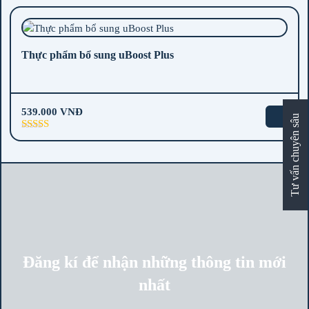
hạng
5.00
5
sao
Thực phẩm bổ sung uBoost Plus
539.000
VNĐ
Tư vấn chuyên sâu
Được xếp
hạng
5.00
5
sao
Đăng kí để nhận những thông tin mới
nhất