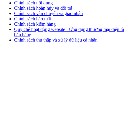
Chính sách nội dung
Chính sách hoàn hủy và đổi trả
Chính sách vận chuyển và giao nhận
Chính sách bảo mật
Chính sách kiểm hàng
Quy chế hoạt động website - Ứng dụng thương mại điện tử
bán hàng
Chính sách thu thập và xử lý dữ liệu cá nhân