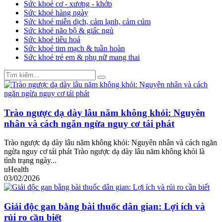
Sức khoẻ cơ - xương - khớp
Sức khoẻ hàng ngày
Sức khoẻ miễn dịch, cảm lạnh, cảm cúm
Sức khoẻ não bộ & giấc ngủ
Sức khoẻ tiêu hoá
Sức khoẻ tim mạch & tuần hoàn
Sức khoẻ trẻ em & phụ nữ mang thai
Trào ngược dạ dày lâu năm không khỏi: Nguyên
nhân và cách ngăn ngừa nguy cơ tái phát
Trào ngược dạ dày lâu năm không khỏi: Nguyên nhân và cách ngăn
ngừa nguy cơ tái phát Trào ngược dạ dày lâu năm không khỏi là
tình trạng ngày...
uHealth
03/02/2026
Giải độc gan bằng bài thuốc dân gian: Lợi ích và
rủi ro cần biết