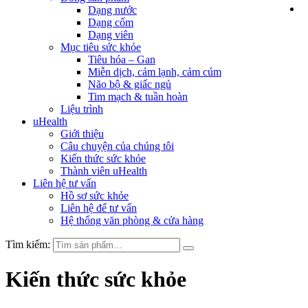
Dạng nước
Dạng cốm
Dạng viên
Mục tiêu sức khỏe
Tiêu hóa – Gan
Miễn dịch, cảm lạnh, cảm cúm
Não bộ & giấc ngủ
Tim mạch & tuần hoàn
Liệu trình
uHealth
Giới thiệu
Câu chuyện của chúng tôi
Kiến thức sức khỏe
Thành viên uHealth
Liên hệ tư vấn
Hồ sơ sức khỏe
Liên hệ để tư vấn
Hệ thống văn phòng & cửa hàng
Tìm kiếm:
Kiến thức sức khỏe