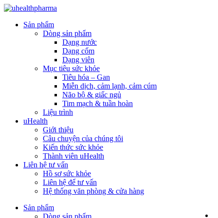
Sản phẩm
Dòng sản phẩm
Dạng nước
Dạng cốm
Dạng viên
Mục tiêu sức khỏe
Tiêu hóa – Gan
Miễn dịch, cảm lạnh, cảm cúm
Não bộ & giấc ngủ
Tim mạch & tuần hoàn
Liệu trình
uHealth
Giới thiệu
Câu chuyện của chúng tôi
Kiến thức sức khỏe
Thành viên uHealth
Liên hệ tư vấn
Hồ sơ sức khỏe
Liên hệ để tư vấn
Hệ thống văn phòng & cửa hàng
Sản phẩm
Dòng sản phẩm