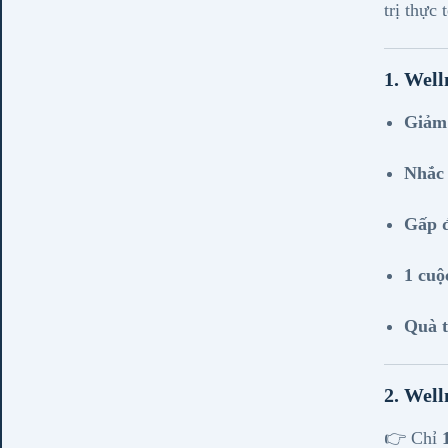
trị thực 
1. Well
Giảm
Nhắc 
Gấp đ
1 cuộ
Quà t
2. Well
👉 Chỉ