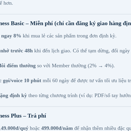
tế hơn.
ness Basic –
Miễn phí
(chỉ cần đăng ký giao hàng địn
 ngay 8%
khi mua lẻ các sản phẩm trong đơn định kỳ.
nhở trước 48h
khi đến lịch giao. Có thể tạm dừng, đổi ngày
ôi điểm thưởng
so với Member thường (2% → 4%).
c gọi/voice 10 phút
mỗi 60 ngày để được tư vấn tối ưu liệu tr
ặng định kỳ
theo từng chương trình (ví dụ: PDF/sổ tay hướng
ness Plus –
Trả phí
149.000đ/quý
hoặc
499.000đ/năm
để nhận thêm nhiều đặc q