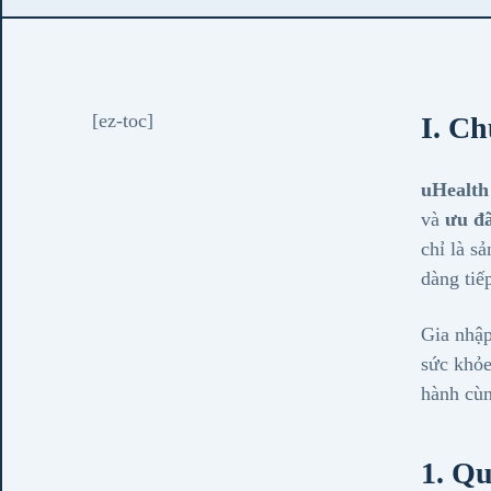
[ez-toc]
I. Ch
uHealth 
và
ưu đã
chỉ là s
dàng tiế
Gia nhậ
sức khỏe
hành cùn
1. Qu