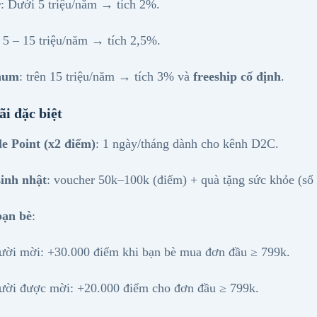
r
: Dưới 5 triệu/năm → tích 2%.
: 5 – 15 triệu/năm → tích 2,5%.
inum
: trên 15 triệu/năm → tích 3% và
freeship cố định
.
ãi đặc biệt
e Point (x2 điểm)
: 1 ngày/tháng dành cho kênh D2C.
inh nhật
: voucher 50k–100k (điểm) + quà tặng sức khỏe (sổ t
bạn bè
:
ười mời: +30.000 điểm khi bạn bè mua đơn đầu ≥ 799k.
ười được mời: +20.000 điểm cho đơn đầu ≥ 799k.