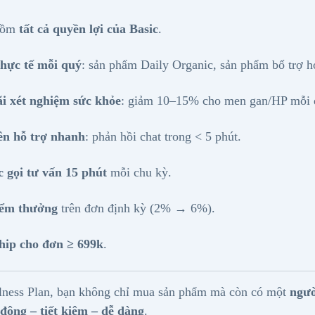
gồm
tất cả quyền lợi của Basic
.
hực tế mỗi quý
: sản phẩm Daily Organic, sản phẩm bổ trợ ho
i xét nghiệm sức khỏe
: giảm 10–15% cho men gan/HP mỗi 
ên hỗ trợ nhanh
: phản hồi chat trong < 5 phút.
c gọi tư vấn 15 phút
mỗi chu kỳ.
iểm thưởng
trên đơn định kỳ (2% → 6%).
hip cho đơn ≥ 699k
.
lness Plan, bạn không chỉ mua sản phẩm mà còn có một
ngườ
động – tiết kiệm – dễ dàng
.