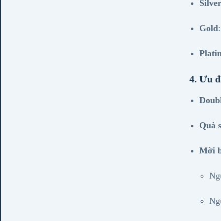
Silve
Gold
Plat
4. Ưu đ
Doubl
Quà s
Mời 
Ng
Ng