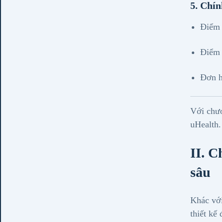
5. Chín
Điểm 
Điểm 
Đơn h
Với chươ
uHealth.
II. C
sâu
Khác vớ
thiết kế