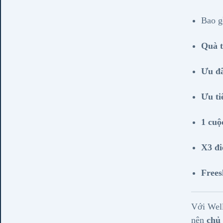
Bao 
Quà t
Ưu đã
Ưu ti
1 cuộ
X3 đ
Frees
Với Wel
nên
chủ 