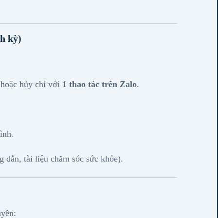
h kỳ)
 hoặc hủy chỉ với
1 thao tác trên Zalo
.
ình.
 dẫn, tài liệu chăm sóc sức khỏe).
uyền: