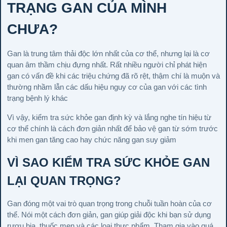
TRẠNG GAN CỦA MÌNH
CHƯA?
Gan là trung tâm thải độc lớn nhất của cơ thể, nhưng lại là cơ
quan âm thầm chịu đựng nhất. Rất nhiều người chỉ phát hiện
gan có vấn đề khi các triệu chứng đã rõ rệt, thậm chí là muộn và
thường nhầm lẫn các dấu hiệu nguy cơ của gan với các tình
trạng bệnh lý khác
Vì vậy, kiểm tra sức khỏe gan định kỳ và lắng nghe tín hiệu từ
cơ thể chính là cách đơn giản nhất để bảo vệ gan từ sớm trước
khi men gan tăng cao hay chức năng gan suy giảm
VÌ SAO KIỂM TRA SỨC KHỎE GAN
LẠI QUAN TRỌNG?
Gan đóng một vai trò quan trọng trong chuỗi tuần hoàn của cơ
thể. Nói một cách đơn giản, gan giúp giải độc khi bạn sử dụng
rượu bia, thuốc men và các loại thực phẩm. Tham gia vào quá