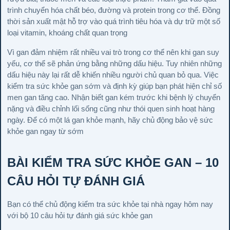
trình chuyển hóa chất béo, đường và protein trong cơ thể. Đồng
thời sản xuất mật hỗ trợ vào quá trình tiêu hóa và dự trữ một số
loại vitamin, khoáng chất quan trọng
Vì gan đảm nhiệm rất nhiều vai trò trong cơ thể nên khi gan suy
yếu, cơ thể sẽ phản ứng bằng những dấu hiệu. Tuy nhiên những
dấu hiệu này lại rất dễ khiến nhiều người chủ quan bỏ qua. Việc
kiểm tra sức khỏe gan sớm và định kỳ giúp bạn phát hiện chỉ số
men gan tăng cao. Nhận biết gan kém trước khi bệnh lý chuyển
nặng và điều chỉnh lối sống cũng như thói quen sinh hoạt hàng
ngày. Để có một lá gan khỏe mạnh, hãy chủ động bảo vệ sức
khỏe gan ngay từ sớm
BÀI KIỂM TRA SỨC KHỎE GAN – 10
CÂU HỎI TỰ ĐÁNH GIÁ
Bạn có thể chủ động kiểm tra sức khỏe tại nhà ngay hôm nay
với bộ 10 câu hỏi tự đánh giá sức khỏe gan