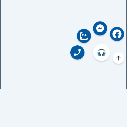
Thông tin
CÔNG TY CỔ PHẦN DƯỢC PHẨM UHEALTH
Trụ sở: Tầng 2 Số 187 Yên Lạc, Phường Vĩnh Tuy, Quận Hai Bà Trưng,