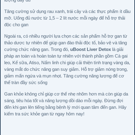
Tăng cường sử dụng rau xanh, trái cây và các thực phẩm ít dầu
mỡ. Uống đủ nước từ 1,5 – 2 lít nước mỗi ngày để hỗ trợ thải
độc cho gan
Ngoài ra, có nhiều người lựa chọn các sản phẩm hỗ trợ gan từ
thảo dược tự nhiên để giúp gan đào thải độc tố, bảo vệ và tăng
cường chức năng gan. Trong đó,
uBoost Liver Detox
là giải
pháp an toàn và hoàn toàn tự nhiên với thành phần gồm Cà gai
leo, Kế sữa, Atiso, Nấm linh chi giúp cải thiện tình trạng vàng da,
vàng mắt do chức năng gan suy giảm. Hỗ trợ giảm nóng trong,
giảm mẩn ngứa và mụn nhọt. Tăng cường năng lượng để cơ
thể tràn đầy sức sống
Gan khỏe không chỉ giúp cơ thể nhẹ nhõm hơn mà còn giúp da
sáng, tiêu hóa tốt và năng lượng dồi dào mỗi ngày. Đừng đợi
đến khi gan lên tiếng bằng bệnh lý mới quan tâm đến gan. Hãy
kiểm tra sức khỏe gan từ ngay hôm nay!