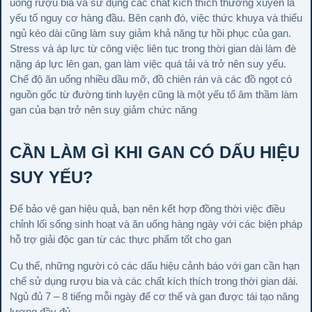
uống rượu bia và sử dụng các chất kích thích thường xuyên là
yếu tố nguy cơ hàng đầu. Bên cạnh đó, việc thức khuya và thiếu
ngủ kéo dài cũng làm suy giảm khả năng tự hồi phục của gan.
Stress và áp lực từ công việc liên tục trong thời gian dài làm đè
nặng áp lực lên gan, gan làm việc quá tải và trở nên suy yếu.
Chế độ ăn uống nhiều dầu mỡ, đồ chiên rán và các đồ ngọt có
nguồn gốc từ đường tinh luyện cũng là một yếu tố âm thầm làm
gan của bạn trở nên suy giảm chức năng
CẦN LÀM GÌ KHI GAN CÓ DẤU HIỆU
SUY YẾU?
Để bảo vệ gan hiệu quả, bạn nên kết hợp đồng thời việc điều
chỉnh lối sống sinh hoạt và ăn uống hàng ngày với các biện pháp
hỗ trợ giải độc gan từ các thực phẩm tốt cho gan
Cụ thể, những người có các dấu hiệu cảnh báo với gan cần hạn
chế sử dụng rượu bia và các chất kích thích trong thời gian dài.
Ngủ đủ 7 – 8 tiếng mỗi ngày để cơ thể và gan được tái tạo năng
lượng đầy đủ