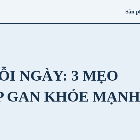
Sản 
ỖI NGÀY: 3 MẸO
P GAN KHỎE MẠNH