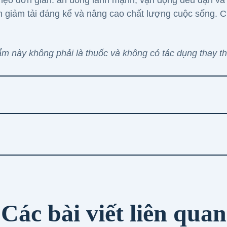
mẹo đơn giản: ăn uống lành mạnh, vận động đều đặn và 
n giảm tải đáng kể và nâng cao chất lượng cuộc sống. 
m này không phải là thuốc và không có tác dụng thay t
Các bài viết liên quan