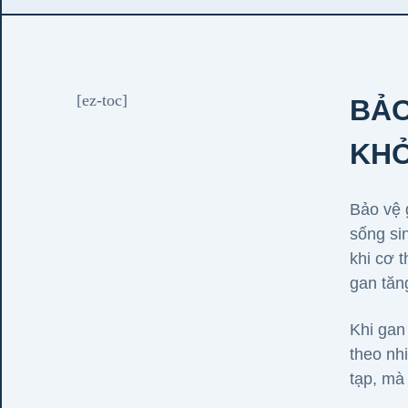
[ez-toc]
BẢO
KH
Bảo vệ 
sống si
khi cơ 
gan tăn
Khi gan
theo nh
tạp, mà