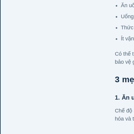
Ăn uố
Uống 
Thức 
Ít vậ
Có thể 
bảo vệ 
3 mẹ
1. Ăn 
Chế độ 
hóa và 