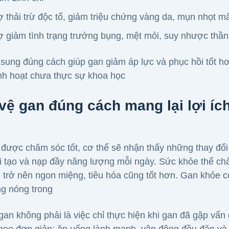
ợ thải trừ độc tố, giảm triệu chứng vàng da, mụn nhọt m
ợ giảm tình trạng trướng bụng, mệt mỏi, suy nhược thầ
 sung đúng cách giúp gan giảm áp lực và phục hồi tốt hơ
nh hoạt chưa thực sự khoa học
vệ gan đúng cách mang lại lợi ích
 được chăm sóc tốt, cơ thể sẽ nhận thấy những thay đổi 
i tạo và nạp đầy năng lượng mỗi ngày. Sức khỏe thể ch
 trở nên ngon miệng, tiêu hóa cũng tốt hơn. Gan khỏe 
ng nóng trong
gan không phải là việc chỉ thực hiện khi gan đã gặp vấn 