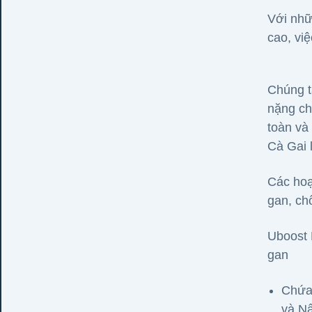
Với nhữ
cao, vi
Chúng t
nặng ch
toàn và
Cà Gai 
Các hoạ
gan, ch
Uboost 
gan
Chứa 
và N