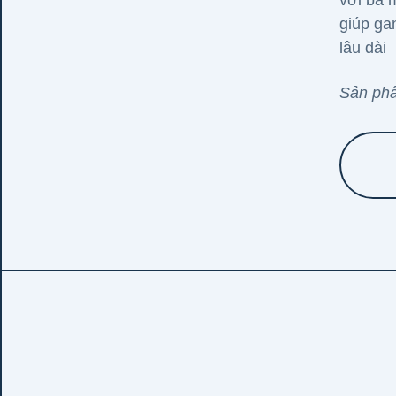
với ba 
giúp ga
lâu dài
Sản phẩ