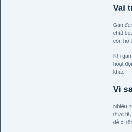
Vai 
Gan đón
chất bé
còn hỗ 
Khi gan
hoạt độ
khác
Vì s
Nhiều n
thực tế
dễ bị t