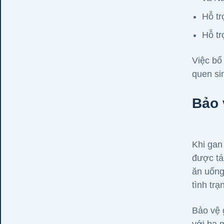
Hỗ tr
Hỗ tr
Việc bổ
quen si
Bảo 
Khi gan
được tá
ăn uống
tình trạ
Bảo vệ 