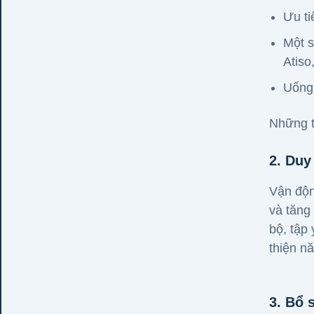
Ưu ti
Một s
Atiso
Uống
Những t
2. Duy
Vận độn
và tăng
bộ, tập
thiện n
3. Bổ 