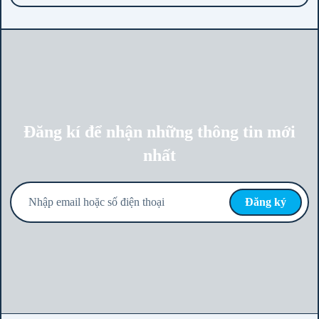
Được xếp
hạng
5.00
5
sao
Đăng kí để nhận những thông tin mới
nhất