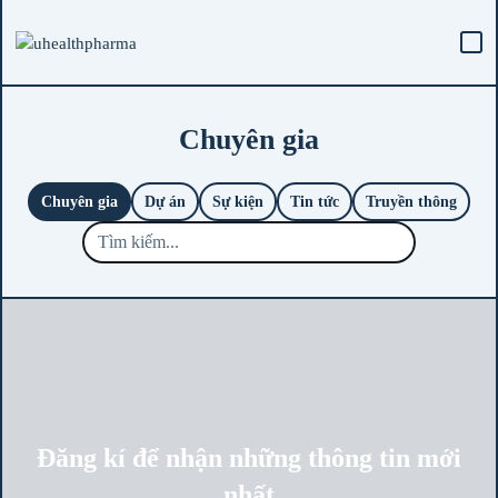
Chuyên gia
Chuyên gia
Dự án
Sự kiện
Tin tức
Truyền thông
Đăng kí để nhận những thông tin mới
nhất