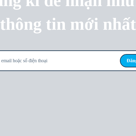
ng kí để nhận nh
thông tin mới nhất