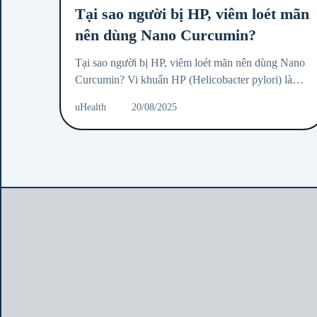
Tại sao người bị HP, viêm loét mãn
nên dùng Nano Curcumin?
Tại sao người bị HP, viêm loét mãn nên dùng Nano
Curcumin? Vi khuẩn HP (Helicobacter pylori) là
nguyên nhân hàng đầu gây ra viêm loét dạ dày –
uHealth
20/08/2025
tá...